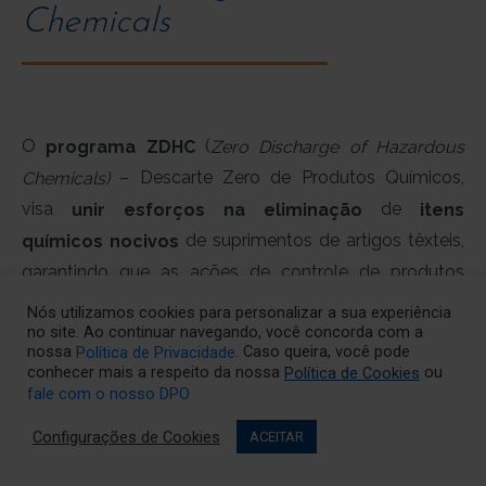
Chemicals
O
(
programa ZDHC
Zero Discharge of Hazardous
– Descarte Zero de Produtos Químicos,
Chemicals)
visa
de
unir esforços na eliminação
itens
de suprimentos de artigos têxteis,
químicos nocivos
garantindo que as ações de controle de produtos
químicos tornem o
efluente tratado livre de
Nós utilizamos cookies para personalizar a sua experiência
no site. Ao continuar navegando, você concorda com a
e
substâncias
não contaminem os recursos
nossa
. Caso queira, você pode
Política de Privacidade
hídricos.
conhecer mais a respeito da nossa
ou
Política de Cookies
fale com o nosso DPO
Hoje, na Unidade Fabril Brasil, atendemos
dos
99,5%
Configurações de Cookies
ACEITAR
do
em análise
215 parâmetros
efluente tratado
realizada em
certificado,
laboratório externo