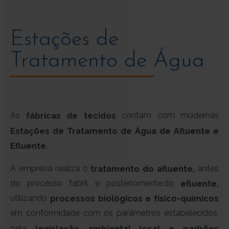
Estações de
Tratamento de Água
As
contam com modernas
fábricas de tecidos
Estações de Tratamento de Água de Afluente e
Efluente.
A empresa realiza o
antes
tratamento do afluente,
do processo fabril
e
do
posteriomente,
efluente,
tilizando
u
processos
biológicos e físico-químicos
em conformidade com os parâmetros estabelecidos
pela
legislação ambiental local e padrões